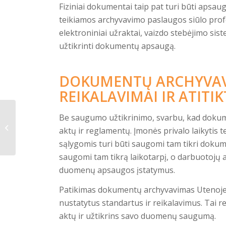
Fiziniai dokumentai taip pat turi būti aps
teikiamos archyvavimo paslaugos siūlo pro
elektroniniai užraktai, vaizdo stebėjimo sis
užtikrinti dokumentų apsaugą.
DOKUMENTŲ ARCHYVAVI
REIKALAVIMAI IR ATITIK
Be saugumo užtikrinimo, svarbu, kad dokume
Dokumentų
archyvavimas
aktų ir reglamentų. Įmonės privalo laikytis te
Anykščiuose
sąlygomis turi būti saugomi tam tikri dokume
saugomi tam tikrą laikotarpį, o darbuotoj
duomenų apsaugos įstatymus.
Patikimas dokumentų archyvavimas Utenoje u
nustatytus standartus ir reikalavimus. Tai re
aktų ir užtikrins savo duomenų saugumą.