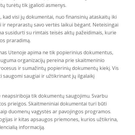
ų turėtų tik įgalioti asmenys.
 kad visi jų dokumentai, nuo finansinių ataskaitų iki
r neprarastų savo vertės laikui bėgant. Neteisingai
 susidurti su rimtais teisės aktų pažeidimais, kurie
jos praradimą.
as Utenoje apima ne tik popierinius dokumentus,
auguma organizacijų pereina prie skaitmeninio
ocesus ir sumažintų popierinių dokumentų kiekį. Vis
 saugomi saugiai ir užtikrinant jų ilgalaikį
 neapsiriboja tik dokumentų saugojimu. Svarbu
tos prieigos. Skaitmeniniai dokumentai turi būti
 kaip duomenų vagystės ar pavojingos programos.
gijas ir kitas apsaugos priemones, kurios užtikrina,
encialią informaciją.