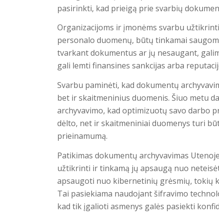
pasirinkti, kad prieigą prie svarbių dokument
Organizacijoms ir įmonėms svarbu užtikrinti,
personalo duomenų, būtų tinkamai saugomi i
tvarkant dokumentus ar jų nesaugant, galima
gali lemti finansines sankcijas arba reputaci
Svarbu paminėti, kad dokumentų archyvavim
bet ir skaitmeninius duomenis. Šiuo metu d
archyvavimo, kad optimizuotų savo darbo pr
dėlto, net ir skaitmeniniai duomenys turi būti
prieinamumą.
Patikimas dokumentų archyvavimas Utenoje
užtikrinti ir tinkamą jų apsaugą nuo neteisė
apsaugoti nuo kibernetinių grėsmių, tokių
Tai pasiekiama naudojant šifravimo technolo
kad tik įgalioti asmenys galės pasiekti konfid