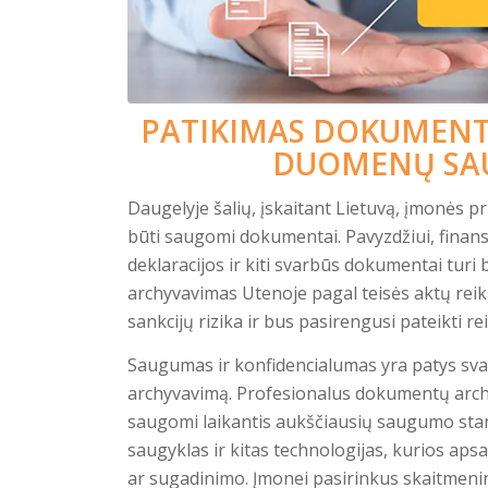
PATIKIMAS DOKUMENT
DUOMENŲ SAU
Daugelyje šalių, įskaitant Lietuvą, įmonės pri
būti saugomi dokumentai. Pavyzdžiui, finan
deklaracijos ir kiti svarbūs dokumentai turi
archyvavimas Utenoje pagal teisės aktų reik
sankcijų rizika ir bus pasirengusi pateikti 
Saugumas ir konfidencialumas yra patys sva
archyvavimą. Profesionalus dokumentų arch
saugomi laikantis aukščiausių saugumo stand
saugyklas ir kitas technologijas, kurios a
ar sugadinimo. Įmonei pasirinkus skaitmeni