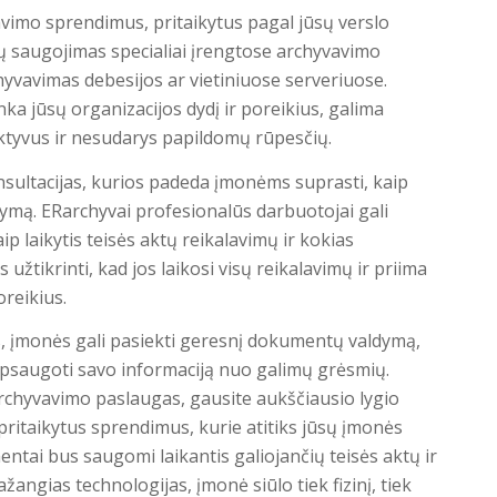
vimo sprendimus, pritaikytus pagal jūsų verslo
ntų saugojimas specialiai įrengtose archyvavimo
yvavimas debesijos ar vietiniuose serveriuose.
nka jūsų organizacijos dydį ir poreikius, galima
ktyvus ir nesudarys papildomų rūpesčių.
ultacijas, kurios padeda įmonėms suprasti, kaip
dymą.
ERarchyvai profesionalūs darbuotojai
gali
ip laikytis teisės aktų reikalavimų ir kokias
užtikrinti, kad jos laikosi visų reikalavimų ir priima
oreikius.
, įmonės gali pasiekti geresnį dokumentų valdymą,
 apsaugoti savo informaciją nuo galimų grėsmių.
hyvavimo paslaugas, gausite aukščiausio lygio
pritaikytus sprendimus, kurie atitiks jūsų įmonės
ntai bus saugomi laikantis galiojančių teisės aktų ir
ngias technologijas, įmonė siūlo tiek fizinį, tiek