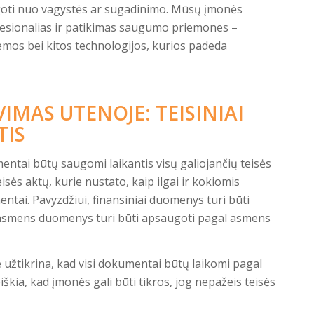
augoti nuo vagystės ar sugadinimo. Mūsų įmonės
fesionalias ir patikimas saugumo priemones –
temos bei kitos technologijos, kurios padeda
MAS UTENOJE: TEISINIAI
TIS
ntai būtų saugomi laikantis visų galiojančių teisės
isės aktų, kurie nustato, kaip ilgai ir kokiomis
ntai. Pavyzdžiui, finansiniai duomenys turi būti
ų asmens duomenys turi būti apsaugoti pagal asmens
žtikrina, kad visi dokumentai būtų laikomi pagal
iškia, kad įmonės gali būti tikros, jog nepažeis teisės