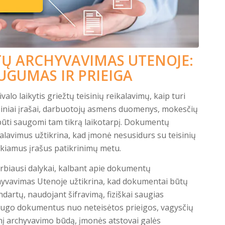
Ų ARCHYVAVIMAS UTENOJE:
GUMAS IR PRIEIGA
valo laikytis griežtų teisinių reikalavimų, kaip turi
siniai įrašai, darbuotojų asmens duomenys, mokesčių
 būti saugomi tam tikrą laikotarpį. Dokumentų
alavimus užtikrina, kad įmonė nesusidurs su teisinių
reikiamus įrašus patikrinimų metu.
rbiausi dalykai, kalbant apie dokumentų
yvavimas Utenoje užtikrina, kad dokumentai būtų
artų, naudojant šifravimą, fiziškai saugias
psaugo dokumentus nuo neteisėtos prieigos, vagysčių
nį archyvavimo būdą, įmonės atstovai galės