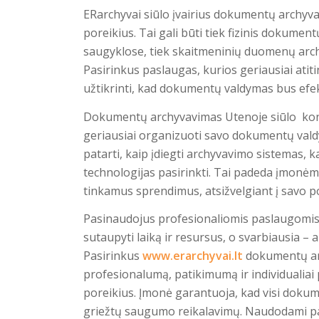
ERarchyvai
siūlo įvairius dokumentų archyva
poreikius. Tai gali būti tiek fizinis dokume
saugyklose, tiek skaitmeninių duomenų arch
Pasirinkus paslaugas, kurios geriausiai atiti
užtikrinti, kad dokumentų valdymas bus efe
Dokumentų archyvavimas Utenoje siūlo kons
geriausiai organizuoti savo dokumentų val
patarti, kaip įdiegti archyvavimo sistemas, ka
technologijas pasirinkti. Tai padeda įmonėms 
tinkamus sprendimus, atsižvelgiant į savo p
Pasinaudojus profesionaliomis paslaugomis
sutaupyti laiką ir resursus, o svarbiausia –
Pasirinkus
www.erarchyvai.lt
dokumentų arc
profesionalumą, patikimumą ir individualiai 
poreikius. Įmonė garantuoja, kad visi dokume
griežtų saugumo reikalavimų. Naudodami paža