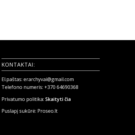
KONTAKTAI:
El.paštas:
erarchyvai@gmail.com
Telefono numeris:
+370 64690368
Privatumo politika:
Skaityti čia
Puslapį sukūrė:
Proseo.lt