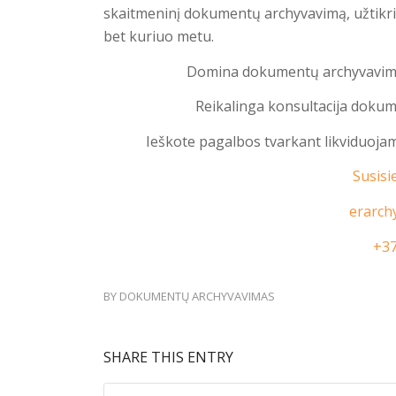
skaitmeninį dokumentų archyvavimą, užtikr
bet kuriuo metu.
Domina dokumentų archyvavim
Reikalinga konsultacija doku
Ieškote pagalbos tvarkant likviduoj
Susisi
erarch
+3
BY
DOKUMENTŲ ARCHYVAVIMAS
SHARE THIS ENTRY