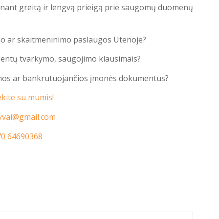
inant greitą ir lengvą prieigą prie saugomų duomenų
o ar skaitmeninimo paslaugos
Utenoje
?
mentų tvarkymo, saugojimo klausimais?
amos ar bankrutuojančios įmonės dokumentus?
ekite su mumis!
yvai@gmail.com
70 64690368