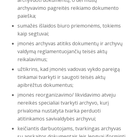
archyvuoti dokumentų, o dėl mūsų
archyvavimo pagreitės reikiamo dokumento
paieška;
sumažės išlaidos biuro priemonėms, tokiems
kaip segtuvai;
įmonės archyvas atitiks dokumentų ir archyvų
valdymą reglamentuojančių teisės aktų
reikalavimus;
užtikrins, kad įmonės vadovas vykdo pareigą
tinkamai tvarkyti ir saugoti teisės aktų
apibrėžtus dokumentus;
įmonės reorganizavimo/ likvidavimo atveju
nereikės specialiai tvarkyti archyvo, kurį
privaloma nustatyta tvarka perduoti
atitinkamos savivaldybės archyvui;
keičiantis darbuotojams, tvarkingas archyvas
su apskaitos dokumentais leis lengvai įforminti