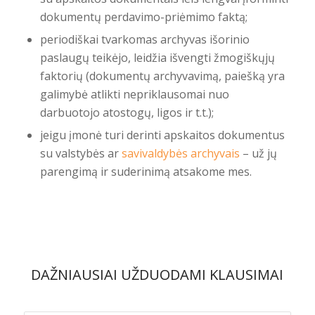
dokumentų perdavimo-priėmimo faktą;
periodiškai tvarkomas archyvas išorinio
paslaugų teikėjo, leidžia išvengti žmogiškųjų
faktorių (dokumentų archyvavimą, paiešką yra
galimybė atlikti nepriklausomai nuo
darbuotojo atostogų, ligos ir t.t.);
jeigu įmonė turi derinti apskaitos dokumentus
su valstybės ar
savivaldybės archyvais
– už jų
parengimą ir suderinimą atsakome mes.
DAŽNIAUSIAI UŽDUODAMI KLAUSIMAI