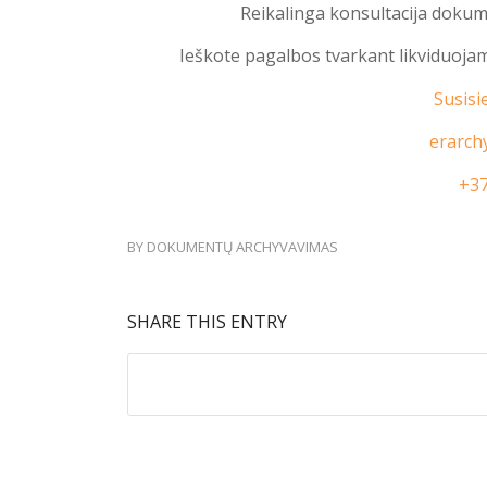
Reikalinga konsultacija doku
Ieškote pagalbos tvarkant likviduoj
Susisi
erarch
+3
BY
DOKUMENTŲ ARCHYVAVIMAS
SHARE THIS ENTRY