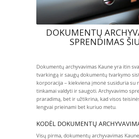
DOKUMENTŲ ARCHYVA
SPRENDIMAS ŠIU
Dokumentų archyvavimas Kaune yra itin svar
tvarkingą ir saugų dokumentų tvarkymo siste
korporacija – kiekviena įmonė susiduria su 
tinkamai valdyti ir saugoti. Archyvavimo s
praradimą, bet ir užtikrina, kad visos teis
lengvai prieinami bet kuriuo metu.
KODĖL DOKUMENTŲ ARCHYVAVIMA
Visų pirma, dokumentų archyvavimas Kaune 