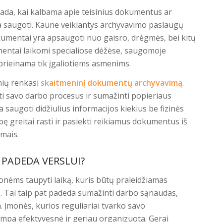
tada, kai kalbama apie teisinius dokumentus ar
ina saugoti. Kaune veikiantys archyvavimo paslaugų
okumentai yra apsaugoti nuo gaisro, drėgmės, bei kitų
entai laikomi specialiose dėžėse, saugomoje
 prieinama tik įgaliotiems asmenims.
nių renkasi
skaitmeninį dokumentų archyvavimą
.
ti savo darbo procesus ir sumažinti popieriaus
 saugoti didžiulius informacijos kiekius be fizinės
ybę greitai rasti ir pasiekti reikiamus dokumentus iš
imais.
PADEDA VERSLUI?
ms taupyti laiką, kuris būtų praleidžiamas
 Tai taip pat padeda sumažinti darbo sąnaudas,
 Įmonės, kurios reguliariai tvarko savo
ampa efektyvesnė ir geriau organizuota. Gerai