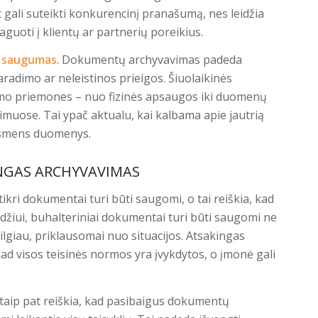
gali suteikti konkurencinį pranašumą, nes leidžia
aguoti į klientų ar partnerių poreikius.
s saugumas
. Dokumentų archyvavimas padeda
adimo ar neleistinos prieigos. Šiuolaikinės
umo priemones – nuo fizinės apsaugos iki duomenų
uose. Tai ypač aktualu, kai kalbama apie jautrią
r asmens duomenys.
KINGAS ARCHYVAVIMAS
tikri dokumentai turi būti saugomi, o tai reiškia, kad
yzdžiui, buhalteriniai dokumentai turi būti saugomi ne
lgiau, priklausomai nuo situacijos. Atsakingas
d visos teisinės normos yra įvykdytos, o įmonė gali
taip pat reiškia, kad pasibaigus dokumentų