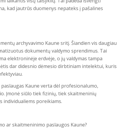
mi laikantis visų taisyklių. Tai padeda išvengti
rina, kad jautrūs duomenys nepateks į pašalines
umentų archyvavimo Kaune sritį. Šiandien vis daugiau
matizuotus dokumentų valdymo sprendimus. Tai
ma elektroninėje erdvėje, o jų valdymas tampa
kėtis dar didesnio dėmesio dirbtiniam intelektui, kuris
efektyviau.
paslaugas Kaune verta dėl profesionalumo,
 Įmonė siūlo tiek fizinių, tiek skaitmeninių
 individualiems poreikiams.
o ar skaitmeninimo paslaugos Kaune?