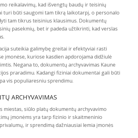
mo reikalavimų, kad išvengtų baudų ir teisinių
 turi būti saugomi tam tikrą laikotarpį, o personalo
rodyti tam tikrus teisinius klausimus. Dokumentų
nių pasekmių, bet ir padeda užtikrinti, kad verslas
us.
a suteikia galimybę greitai ir efektyviai rasti
se įmonėse, kuriose kasdien apdorojama didžiulė
pimtis. Negana to, dokumentų archyvavimas Kaune
acijos praradimu. Kadangi fiziniai dokumentai gali būti
pa vis populiaresniu sprendimu.
ENTŲ ARCHYVAVIMAS
as miestas, siūlo platų dokumentų archyvavimo
kimų įmonėms yra tarp fizinio ir skaitmeninio
 privalumų, ir sprendimą dažniausiai lemia įmonės