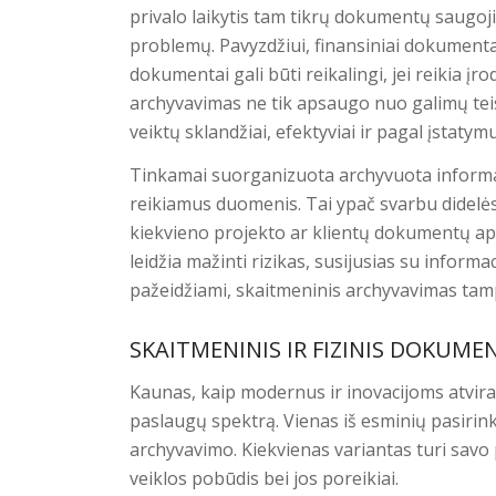
privalo laikytis tam tikrų dokumentų saugoji
problemų. Pavyzdžiui, finansiniai dokumentai
dokumentai gali būti reikalingi, jei reikia į
archyvavimas ne tik apsaugo nuo galimų teisi
veiktų sklandžiai, efektyviai ir pagal įstatym
Tinkamai suorganizuota archyvuota informacij
reikiamus duomenis. Tai ypač svarbu didelė
kiekvieno projekto ar klientų dokumentų a
leidžia mažinti rizikas, susijusias su inform
pažeidžiami, skaitmeninis archyvavimas tam
SKAITMENINIS IR FIZINIS DOKUM
Kaunas, kaip modernus ir inovacijoms atvir
paslaugų spektrą. Vienas iš esminių pasirin
archyvavimo. Kiekvienas variantas turi savo
veiklos pobūdis bei jos poreikiai.