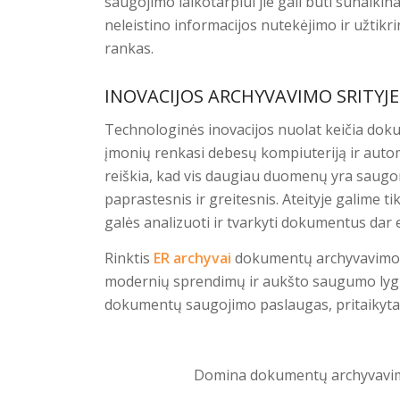
saugojimo laikotarpiui jie gali būti sunaikina
neleistino informacijos nutekėjimo ir užtik
rankas.
INOVACIJOS ARCHYVAVIMO SRITYJE
Technologinės inovacijos nuolat keičia dok
įmonių renkasi
debesų kompiuteriją
ir auto
reiškia, kad vis daugiau duomenų yra saugo
paprastesnis ir greitesnis. Ateityje galime ti
galės analizuoti ir tvarkyti dokumentus dar 
Rinktis
ER archyvai
dokumentų archyvavimo 
modernių sprendimų ir aukšto saugumo lygio.
dokumentų saugojimo paslaugas, pritaikytas
Domina dokumentų archyvavim