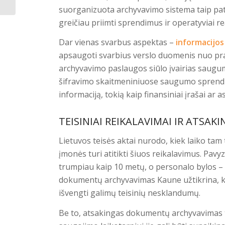
suorganizuota archyvavimo sistema taip pat 
greičiau priimti sprendimus ir operatyviai re
Dar vienas svarbus aspektas –
informacijo
apsaugoti svarbius verslo duomenis nuo prar
archyvavimo paslaugos siūlo įvairias saug
šifravimo skaitmeniniuose saugumo sprendim
informaciją, tokią kaip finansiniai įrašai a
TEISINIAI REIKALAVIMAI IR ATSA
Lietuvos teisės aktai nurodo, kiek laiko tam 
įmonės turi atitikti šiuos reikalavimus. Pav
trumpiau kaip 10 metų, o personalo bylos – i
dokumentų archyvavimas Kaune užtikrina, ka
išvengti galimų teisinių nesklandumų.
Be to, atsakingas dokumentų archyvavimas 