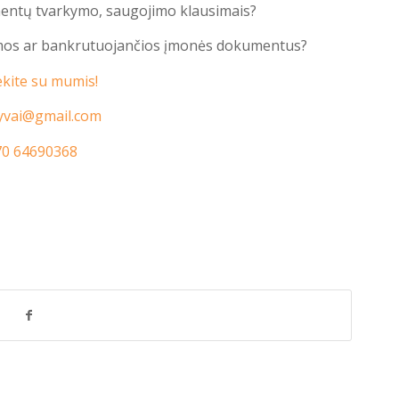
mentų tvarkymo, saugojimo klausimais?
amos ar bankrutuojančios įmonės dokumentus?
ekite su mumis!
yvai@gmail.com
70 64690368