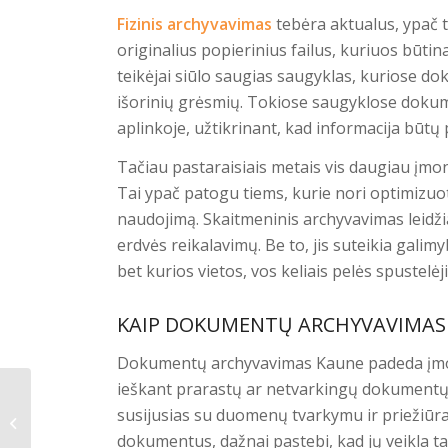
Fizinis archyvavimas
tebėra aktualus, ypač 
originalius popierinius failus, kuriuos būt
teikėjai siūlo saugias saugyklas, kuriose d
išorinių grėsmių. Tokiose saugyklose dokum
aplinkoje, užtikrinant, kad informacija būtų
Tačiau pastaraisiais metais vis daugiau įmo
Tai ypač patogu tiems, kurie nori optimizuo
naudojimą. Skaitmeninis archyvavimas leidžia
erdvės reikalavimų. Be to, jis suteikia galim
bet kurios vietos, vos keliais pelės spustelėj
KAIP DOKUMENTŲ ARCHYVAVIMAS 
Dokumentų archyvavimas Kaune padeda įmonė
ieškant prarastų ar netvarkingų dokumentų.
Dokumentų
susijusias su duomenų tvarkymu ir priežiūra.
archyvavimas
dokumentus, dažnai pastebi, kad jų veikla t
Ukmergėje