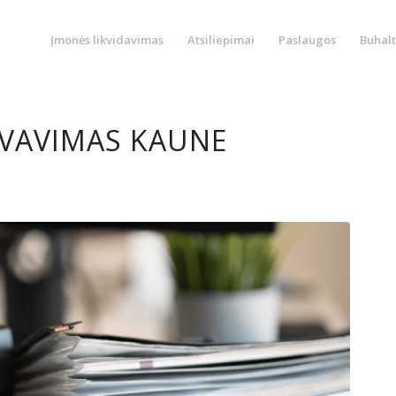
Įmonės likvidavimas
Atsiliepimai
Paslaugos
Buhalt
VAVIMAS KAUNE