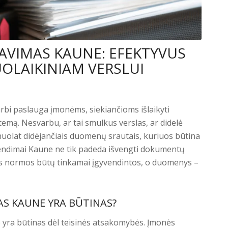
VIMAS KAUNE: EFEKTYVUS
OLAIKINIAM VERSLUI
bi paslauga įmonėms, siekiančioms išlaikyti
mą. Nesvarbu, ar tai smulkus verslas, ar didelė
nuolat didėjančiais duomenų srautais, kuriuos būtina
prendimai Kaune ne tik padeda išvengti dokumentų
inės normos būtų tinkamai įgyvendintos, o duomenys –
S KAUNE YRA BŪTINAS?
yra būtinas dėl teisinės atsakomybės. Įmonės